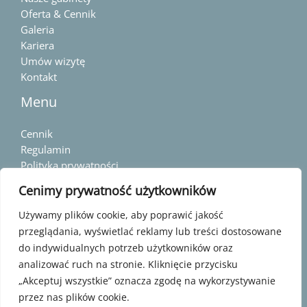
Oferta & Cennik
Galeria
Kariera
Umów wizytę
Kontakt
Menu
Cennik
Regulamin
Polityka prywatności
Standardy Ochrony Małoletnich
Cenimy prywatność użytkowników
Kontakt
Używamy plików cookie, aby poprawić jakość
przeglądania, wyświetlać reklamy lub treści dostosowane
do indywidualnych potrzeb użytkowników oraz
+48 574 406 638
analizować ruch na stronie. Kliknięcie przycisku
Pszczyna ul. Wiśniowa 1a/10
„Akceptuj wszystkie” oznacza zgodę na wykorzystywanie
Żory ul. Osińska 80/9
przez nas plików cookie.