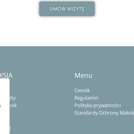
UMÓW WIZYTĘ
KSJA
Menu
Cennik
abinety
Regulamin
 Cennik
Polityka prywatności
e
Standardy Ochrony Małole
izytę