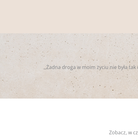
,,Żadna droga w moim życiu nie była tak 
Zobacz, w 