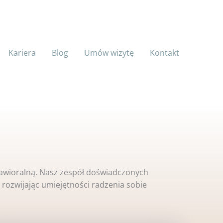
Kariera
Blog
Umów wizytę
Kontakt
awioralną. Nasz zespół doświadczonych
 rozwijając umiejętności radzenia sobie