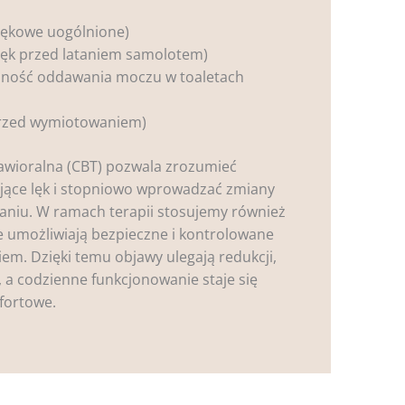
lękowe uogólnione)
 lęk przed lataniem samolotem)
żność oddawania moczu w toaletach
przed wymiotowaniem)
wioralna (CBT) pozwala zrozumieć
ące lęk i stopniowo wprowadzać zmiany
aniu. W ramach terapii stosujemy również
re umożliwiają bezpieczne i kontrolowane
iem. Dzięki temu objawy ulegają redukcji,
, a codzienne funkcjonowanie staje się
mfortowe.