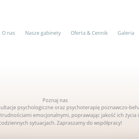
O nas
Nasze gabinety
Oferta & Cennik
Galeria
Poznaj nas​
ultacje psychologiczne oraz psychoterapię poznawczo-beh
 trudnościami emocjonalnymi, poprawiając jakość ich życia i
codziennych sytuacjach. Zapraszamy do współpracy!