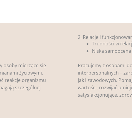
2. Relacje i funkcjonowa
Trudności w relac
Niska samoocena
y osoby mierzące się
Pracujemy z osobami do
zmianami życiowymi.
interpersonalnych – zar
ć reakcje organizmu
jak i zawodowych. Poma
magają szczególnej
wartości, rozwijać umie
satysfakcjonujące, zdrow