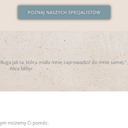
POZNAJ NASZYCH SPECJALISTÓW
długa jak ta, która miała mnie zaprowadzić do mnie samej.”
Alice Miller
czym możemy Ci pomóc.