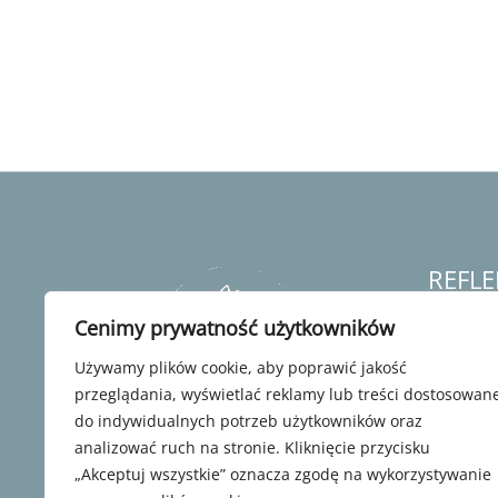
REFLE
Cenimy prywatność użytkowników
O nas
Nasze g
Używamy plików cookie, aby poprawić jakość
Oferta &
przeglądania, wyświetlać reklamy lub treści dostosowan
Galeria
do indywidualnych potrzeb użytkowników oraz
Kariera
analizować ruch na stronie. Kliknięcie przycisku
Umów w
„Akceptuj wszystkie” oznacza zgodę na wykorzystywanie