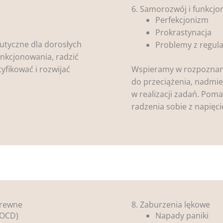
6. Samorozwój i funkcj
Perfekcjonizm
Prokrastynacja
utyczne dla dorosłych
Problemy z regula
nkcjonowania, radzić
yfikować i rozwijać
Wspieramy w rozpoznan
do przeciążenia, nadmi
w realizacji zadań. Po
radzenia sobie z napięc
krewne
8. Zaburzenia lękowe
(OCD)
Napady paniki