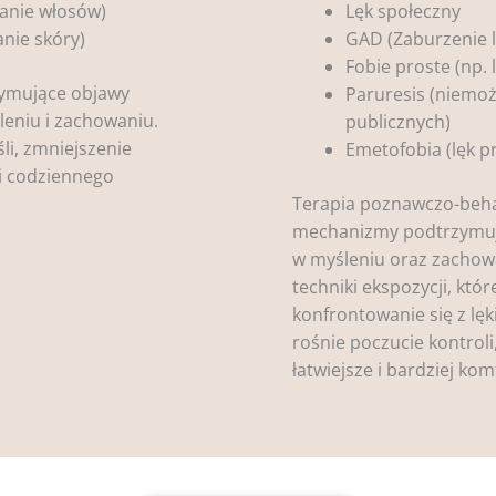
wanie włosów)
Lęk społeczny
nie skóry)
GAD (Zaburzenie 
Fobie proste (np.
ymujące objawy
Paruresis (niemo
eniu i zachowaniu.
publicznych)
li, zmniejszenie
Emetofobia (lęk 
i codziennego
Terapia poznawczo-beha
mechanizmy podtrzymuj
w myśleniu oraz zachow
techniki ekspozycji, któ
konfrontowanie się z lęk
rośnie poczucie kontroli
łatwiejsze i bardziej ko