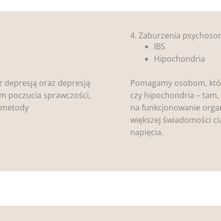
4. Zaburzenia psychos
IBS
Hipochondria
z depresją oraz depresją
Pomagamy osobom, które
m poczucia sprawczości,
czy hipochondria – tam, 
i metody
na funkcjonowanie org
większej świadomości ci
napięcia.