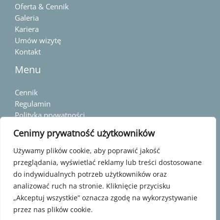
Oferta & Cennik
Galeria
Kariera
Umów wizytę
Kontakt
Menu
Cennik
Regulamin
Polityka prywatności
Standardy Ochrony Małoletnich
Cenimy prywatność użytkowników
Kontakt
Używamy plików cookie, aby poprawić jakość
przeglądania, wyświetlać reklamy lub treści dostosowane
do indywidualnych potrzeb użytkowników oraz
+48 574 406 638
analizować ruch na stronie. Kliknięcie przycisku
Pszczyna ul. Wiśniowa 1a/10
„Akceptuj wszystkie” oznacza zgodę na wykorzystywanie
Żory ul. Osińska 80/9
przez nas plików cookie.