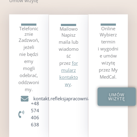
Umów wizytę
Telefonic
Online
Mailowo
znie
Wybierz
Napisz
Zadzwoń,
termin
maila lub
jeżeli
i wygodni
wiadomo
nie będzi
e umów
ść
emy
wizytę
przez
for
mogli
przez My
mularz
odebrać,
MedCal.
kontakto
oddzwoni
wy
.
my.
UMÓW
kontakt.refleksjapracownia@gmail.com​
WIZYTĘ
+48
574
406
638